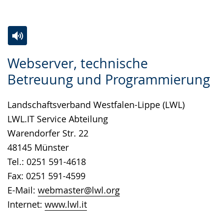
Zur
Aktiviere
Ein
Webserver, technische
Leichten
Audio-
Video
Betreuung und Programmierung
Sprache
Unterstützung.
in
wechseln.
Deutscher
Landschaftsverband Westfalen-Lippe (LWL)
Gebärdensprache
LWL.IT Service Abteilung
wird
Warendorfer Str. 22
angezeigt.
48145 Münster
Tel.: 0251 591-4618
Fax: 0251 591-4599
E-Mail:
webmaster@lwl.org
Internet:
www.lwl.it