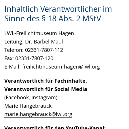
Zur
Aktiviere
Ein
Inhaltlich Verantwortlicher im
Leichten
Audio-
Video
Sinne des § 18 Abs. 2 MStV
Sprache
Unterstützung.
in
wechseln.
Deutscher
LWL-Freilichtmuseum Hagen
Gebärdensprache
Leitung: Dr. Bärbel Maul
wird
Telefon: 02331-7807-112
angezeigt.
Fax: 02331-7807-120
E-Mail:
freilichtmuseum-hagen@lwl.org
Verantwortlich für Fachinhalte,
Verantwortlich für Social Media
(Facebook, Instagram):
Marie Hangebrauck
marie.hangebrauck@lwl.org
Verantwortlich für den YouTube-Kanal: