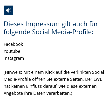
Zur
Aktiviere
Ein
Dieses Impressum gilt auch für
Leichten
Audio-
Video
folgende Social Media-Profile:
Sprache
Unterstützung.
in
wechseln.
Deutscher
Facebook
Gebärdensprache
Youtube
wird
instagram
angezeigt.
(Hinweis: Mit einem Klick auf die verlinkten Social
Media-Profile öffnen Sie externe Seiten. Der LWL
hat keinen Einfluss darauf, wie diese externen
Angebote Ihre Daten verarbeiten.)