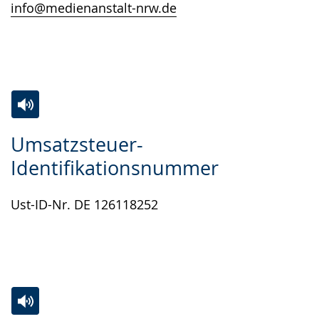
info@medienanstalt-nrw.de
angezeigt.
Zur
Aktiviere
Ein
Umsatzsteuer-
Leichten
Audio-
Video
Identifikationsnummer
Sprache
Unterstützung.
in
wechseln.
Deutscher
Ust-ID-Nr. DE 126118252
Gebärdensprache
wird
angezeigt.