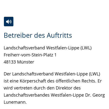
Gebärdensprache
wird
angezeigt.
Zur
Aktiviere
Ein
Betreiber des Auftritts
Leichten
Audio-
Video
Sprache
Unterstützung.
in
Landschaftsverband Westfalen-Lippe (LWL)
wechseln.
Deutscher
Freiherr-vom-Stein-Platz 1
Gebärdensprache
48133 Münster
wird
angezeigt.
Der Landschaftsverband Westfalen-Lippe (LWL)
ist eine Körperschaft des öffentlichen Rechts. Er
wird vertreten durch den Direktor des
Landschaftsverbandes Westfalen-Lippe Dr. Georg
Lunemann.