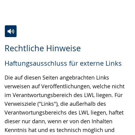
Zur
Aktiviere
Ein
Rechtliche Hinweise
Leichten
Audio-
Video
Sprache
Unterstützung.
in
Haftungsausschluss für externe Links
wechseln.
Deutscher
Gebärdensprache
Die auf diesen Seiten angebrachten Links
wird
verweisen auf Veröffentlichungen, welche nicht
angezeigt.
im Verantwortungsbereich des LWL liegen. Für
Verweisziele ("Links"), die außerhalb des
Verantwortungsbereichs des LWL liegen, haftet
dieser nur dann, wenn er von den Inhalten
Kenntnis hat und es technisch möglich und