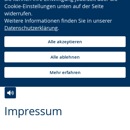
Cookie-Einstellungen unten auf der Seite
widerrufen.
Weitere Informationen finden Sie in unserer
Datenschutzerklärung
.
Alle akzeptieren
Alle ablehnen
Mehr erfahren
Zur
Aktiviere
Ein
Impressum
Leichten
Audio-
Video
Sprache
Unterstützung.
in
wechseln.
Deutscher