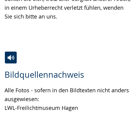
in einem Urheberrecht verletzt fühlen, wenden
Sie sich bitte an uns.
Zur
Aktiviere
Ein
Bildquellennachweis
Leichten
Audio-
Video
Sprache
Unterstützung.
in
Alle Fotos - sofern in den Bildtexten nicht anders
wechseln.
Deutscher
ausgewiesen:
Gebärdensprache
LWL-Freilichtmuseum Hagen
wird
angezeigt.