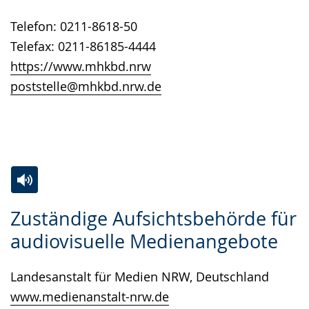
angezeigt.
Telefon: 0211-8618-50
Telefax: 0211-86185-4444
https://www.mhkbd.nrw
poststelle@mhkbd.nrw.de
Zur
Aktiviere
Ein
Zuständige Aufsichtsbehörde für
Leichten
Audio-
Video
audiovisuelle Medienangebote
Sprache
Unterstützung.
in
wechseln.
Deutscher
Landesanstalt für Medien NRW, Deutschland
Gebärdensprache
www.medienanstalt-nrw.de
wird