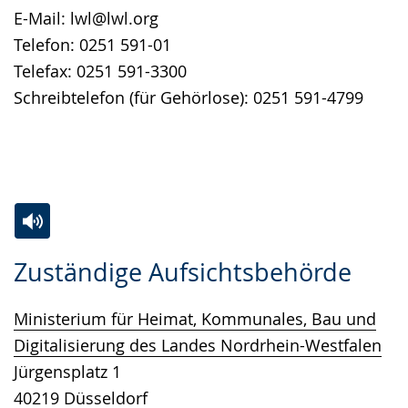
E-Mail: lwl@lwl.org
Telefon: 0251 591-01
Telefax: 0251 591-3300
Schreibtelefon (für Gehörlose): 0251 591-4799
Zur
Aktiviere
Ein
Zuständige Aufsichtsbehörde
Leichten
Audio-
Video
Sprache
Unterstützung.
in
Ministerium für Heimat, Kommunales, Bau und
wechseln.
Deutscher
Digitalisierung des Landes Nordrhein-Westfalen
Gebärdensprache
Jürgensplatz 1
wird
40219 Düsseldorf