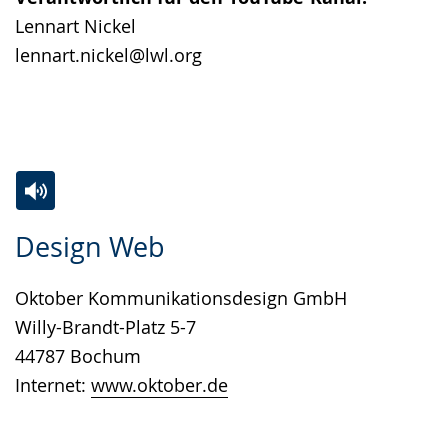
Lennart Nickel
lennart.nickel@lwl.org
Zur
Aktiviere
Ein
Design Web
Leichten
Audio-
Video
Sprache
Unterstützung.
in
Oktober Kommunikationsdesign GmbH
wechseln.
Deutscher
Willy-Brandt-Platz 5-7
Gebärdensprache
44787 Bochum
wird
Internet:
www.oktober.de
angezeigt.