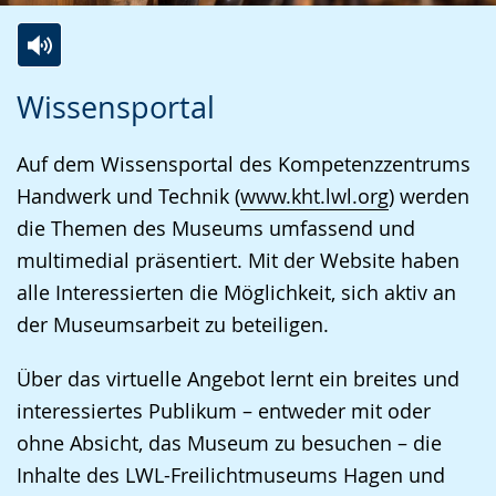
Zur
Aktiviere
Ein
Wissensportal
Leichten
Audio-
Video
Sprache
Unterstützung.
in
Auf dem Wissensportal des Kompetenzzentrums
wechseln.
Deutscher
Handwerk und Technik (
www.kht.lwl.org
) werden
Gebärdensprache
die Themen des Museums umfassend und
wird
multimedial präsentiert. Mit der Website haben
angezeigt.
alle Interessierten die Möglichkeit, sich aktiv an
der Museumsarbeit zu beteiligen.
Über das virtuelle Angebot lernt ein breites und
interessiertes Publikum – entweder mit oder
ohne Absicht, das Museum zu besuchen – die
Inhalte des LWL-Freilichtmuseums Hagen und