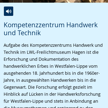
Zur
Aktiviere
Ein
Kompetenzzentrum Handwerk
Leichten
Audio-
Video
und Technik
Sprache
Unterstützung.
in
wechseln.
Deutscher
Aufgabe des Kompetenzzentrums Handwerk und
Gebärdensprache
Technik im LWL-Freilichtmuseum Hagen ist die
wird
Erforschung und Dokumentation des
angezeigt.
handwerklichen Erbes in Westfalen-Lippe vom
ausgehenden 18. Jahrhundert bis in die 1960er-
Jahre, in ausgewählten Handwerken bis in die
Gegenwart. Die Forschung erfolgt gezielt im
Hinblick auf Lücken in der Handwerksforschung
für Westfalen-Lippe und stets in Anbindung an