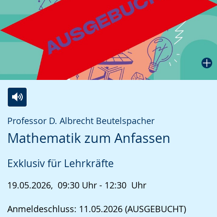
Zur
Aktiviere
Ein
Professor D. Albrecht Beutelspacher
Leichten
Audio-
Video
Mathematik zum Anfassen
Sprache
Unterstützung.
in
wechseln.
Deutscher
Exklusiv für Lehrkräfte
Gebärdensprache
wird
19.05.2026, 09:30 Uhr - 12:30 Uhr
angezeigt.
Anmeldeschluss: 11.05.2026 (AUSGEBUCHT)