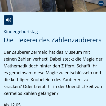
Zur
Aktiviere
Ein
Kindergeburtstag
Leichten
Audio-
Video
Die Hexerei des Zahlenzauberers
Sprache
Unterstützung.
in
wechseln.
Deutscher
Der Zauberer Zermelo hat das Museum mit
Gebärdensprache
seinen Zahlen verhext! Dabei steckt die Magie der
wird
Mathematik doch hinter den Ziffern. Schafft ihr
angezeigt.
es gemeinsam diese Magie zu entschlüsseln und
die kniffligen Knobeleien des Zauberers zu
knacken? Oder bleibt ihr in der Unendlichkeit von
Zermelos Zahlen gefangen?
Ab 12.05.