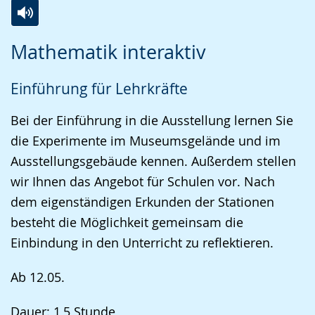
Zur
Aktiviere
Ein
Mathematik interaktiv
Leichten
Audio-
Video
Sprache
Unterstützung.
in
Einführung für Lehrkräfte
wechseln.
Deutscher
Gebärdensprache
Bei der Einführung in die Ausstellung lernen Sie
wird
die Experimente im Museumsgelände und im
angezeigt.
Ausstellungsgebäude kennen. Außerdem stellen
wir Ihnen das Angebot für Schulen vor. Nach
dem eigenständigen Erkunden der Stationen
besteht die Möglichkeit gemeinsam die
Einbindung in den Unterricht zu reflektieren.
Ab 12.05.
Dauer: 1,5 Stunde