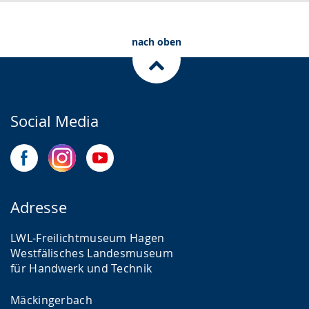
.
p
r
nach oben
a
c
h
e
Social Media
w
i
r
d
a
Adresse
n
LWL-Freilichtmuseum Hagen
g
Westfälisches Landesmuseum
e
für Handwerk und Technik
z
Mäckingerbach
e