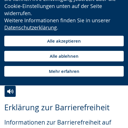
Cookie-Einstellungen unten auf der Seite
widerrufen.
Weitere Informationen finden Sie in unserer
Datenschutzerklärung
.
Alle akzeptieren
Alle ablehnen
Mehr erfahren
Zur
Aktiviere
Ein
Erklärung zur Barrierefreiheit
Leichten
Audio-
Video
Sprache
Unterstützung.
in
Informationen zur Barrierefreiheit auf
wechseln.
Deutscher