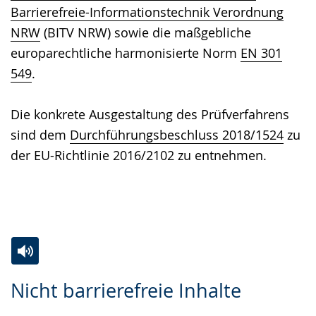
Barrierefreie-Informationstechnik Verordnung
NRW
(BITV NRW) sowie die maßgebliche
europarechtliche harmonisierte Norm
EN 301
549
.
Die konkrete Ausgestaltung des Prüfverfahrens
sind dem
Durchführungsbeschluss 2018/1524
zu
der EU-Richtlinie 2016/2102 zu entnehmen.
Zur
Aktiviere
Ein
Nicht barrierefreie Inhalte
Leichten
Audio-
Video
Sprache
Unterstützung.
in