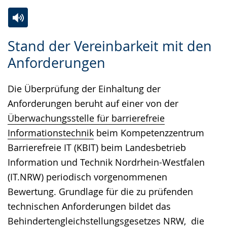
Zur
Aktiviere
Ein
Stand der Vereinbarkeit mit den
Leichten
Audio-
Video
Anforderungen
Sprache
Unterstützung.
in
wechseln.
Deutscher
Die Überprüfung der Einhaltung der
Gebärdensprache
Anforderungen beruht auf einer von der
wird
Überwachungsstelle für barrierefreie
angezeigt.
Informationstechnik
beim Kompetenzzentrum
Barrierefreie IT (KBIT) beim Landesbetrieb
Information und Technik Nordrhein-Westfalen
(IT.NRW) periodisch vorgenommenen
Bewertung. Grundlage für die zu prüfenden
technischen Anforderungen bildet das
Behindertengleichstellungsgesetzes NRW
, die