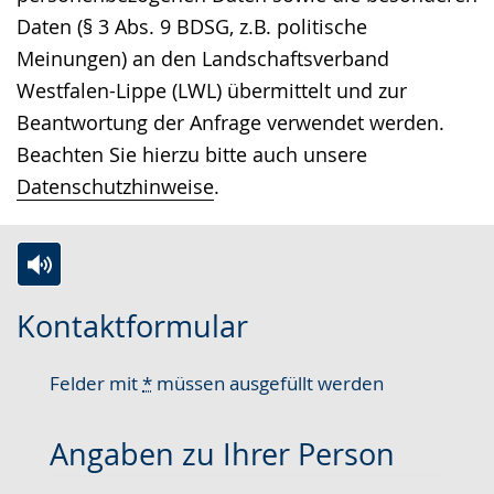
Daten (§ 3 Abs. 9 BDSG, z.B. politische
Meinungen) an den Landschaftsverband
Westfalen-Lippe (LWL) übermittelt und zur
Beantwortung der Anfrage verwendet werden.
Beachten Sie hierzu bitte auch unsere
Datenschutzhinweise
.
Zur
Aktiviere
Ein
Kontaktformular
Leichten
Audio-
Video
Sprache
Unterstützung.
in
Felder mit
*
müssen ausgefüllt werden
wechseln.
Deutscher
Gebärdensprache
Angaben zu Ihrer Person
wird
angezeigt.