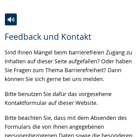
Zur
Aktiviere
Ein
Feedback und Kontakt
Leichten
Audio-
Video
Sprache
Unterstützung.
in
Sind Ihnen Mängel beim barrierefreien Zugang zu
wechseln.
Deutscher
Inhalten auf dieser Seite aufgefallen? Oder haben
Gebärdensprache
Sie Fragen zum Thema Barrierefreiheit? Dann
wird
können Sie sich gerne bei uns melden.
angezeigt.
Bitte benutzen Sie dafür das vorgesehene
Kontaktformular auf dieser Website.
Bitte beachten Sie, dass mit dem Absenden des
Formulars die von Ihnen angegebenen
personenbezogenen Daten sowie die besonderen