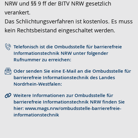
NRW und §§ 9 ff der BITV NRW gesetzlich
r
o
t
verankert.
a
-
s
Das Schlichtungsverfahren ist kostenlos. Es muss
c
U
c
kein Rechtsbeistand eingeschaltet werden.
h
n
h
e
t
e
Telefonisch ist die Ombudsstelle für barrierefreie
w
e
r
Informationstechnik NRW unter folgender
e
r
G
Rufnummer zu erreichen:
c
s
e
Oder senden Sie eine E-Mail an die Ombudsstelle für
h
t
b
barrierefreie Informationstechnik des Landes
Nordrhein-Westfalen:
s
ü
ä
e
t
r
Weitere Informationen zur Ombudsstelle für
barrierefreie Informationstechnik NRW finden Sie
l
z
d
hier: www.mags.nrw/ombudsstelle-barrierefreie-
n
u
e
informationstechnik
.
n
n
g
s