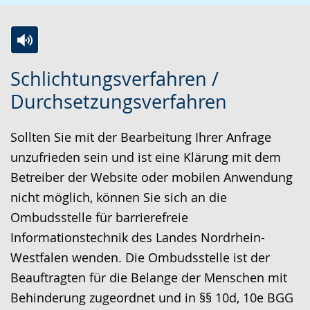
Z
A
E
Schlichtungsverfahren /
u
k
i
Durchsetzungsverfahren
r
t
n
L
i
V
Sollten Sie mit der Bearbeitung Ihrer Anfrage
e
v
i
unzufrieden sein und ist eine Klärung mit dem
i
i
d
Betreiber der Website oder mobilen Anwendung
c
e
e
nicht möglich, können Sie sich an die
h
r
o
Ombudsstelle für barrierefreie
t
e
i
Informationstechnik des Landes Nordrhein-
e
A
n
Westfalen wenden. Die Ombudsstelle ist der
n
u
D
Beauftragten für die Belange der Menschen mit
S
d
e
Behinderung zugeordnet und in §§ 10d, 10e BGG
p
i
u