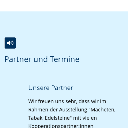
Zur
Aktiviere
Ein
Partner und Termine
Leichten
Audio-
Video
Sprache
Unterstützung.
in
wechseln.
Deutscher
Gebärdensprache
Unsere Partner
wird
Wir freuen uns sehr, dass wir im
angezeigt.
Rahmen der Ausstellung "Macheten,
Tabak, Edelsteine" mit vielen
Kooperationspartner:innen