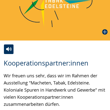
Zur
Aktiviere
Ein
Kooperationspartner:innen
Leichten
Audio-
Video
Sprache
Unterstützung.
in
Wir freuen uns sehr, dass wir im Rahmen der
wechseln.
Deutscher
Ausstellung "Macheten, Tabak, Edelsteine.
Gebärdensprache
Koloniale Spuren in Handwerk und Gewerbe" mit
wird
vielen Kooperationspartner:innen
angezeigt.
zusammenarbeiten dürfen.